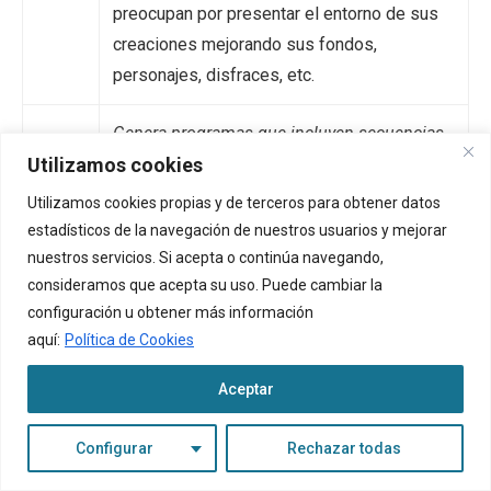
preocupan por presentar el entorno de sus
creaciones mejorando sus fondos,
personajes, disfraces, etc.
Genera programas que incluyen secuencias,
Utilizamos cookies
eventos, bucles y condicionales.
Utilizan un
lenguaje de programación para generar
Utilizamos cookies propias y de terceros para obtener datos
5to-
aplicaciones o programas que integren el
estadísticos de la navegación de nuestros usuarios y mejorar
6to.
uso de condicionales, variables,
nuestros servicios. Si acepta o continúa navegando,
Grado
consideramos que acepta su uso. Puede cambiar la
repeticiones, eventos en entornos que
configuración u obtener más información
integran el uso de sonidos, imágenes,
aquí:
Política de Cookies
efectos.
Aceptar
Fuente: (Asociación de Profesores de Ciencias de la
Computación CSTA, 2017)
Configurar
Rechazar todas